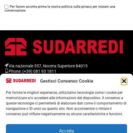
Per favore accetta prima la nostra politica sulla privacy per iniziare una
conversazione.
Via nazionale 357, Nocera Superiore 84015​
Phone: (+39) 081 93 1811
Email: info@sudarredi.com
Gestisci Consenso Cookie
Per fornire le migliori esperienze, utilizziamo tecnologie come i cookie per
SCUOLA
memorizzare e/o accedere alle informazioni del dispositivo. Il consenso a
UFFICIO
queste tecnologie ci permetterà di elaborare dati come il comportamento di
navigazione o ID unici su questo sito. Non acconsentire o ritirare il
METALLICO
consenso può influire negativamente su alcune caratteristiche e funzioni.
CONTRACT
Accetta