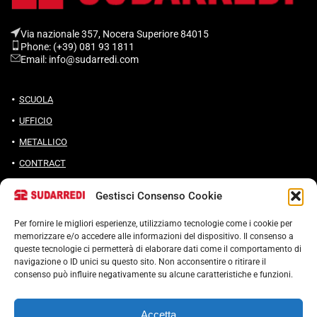
Via nazionale 357, Nocera Superiore 84015​
Phone: (+39) 081 93 1811
Email: info@sudarredi.com
SCUOLA
UFFICIO
METALLICO
CONTRACT
Gestisci Consenso Cookie
Per fornire le migliori esperienze, utilizziamo tecnologie come i cookie per
Termini e condizioni
memorizzare e/o accedere alle informazioni del dispositivo. Il consenso a
queste tecnologie ci permetterà di elaborare dati come il comportamento di
Cookie Policy (UE)
navigazione o ID unici su questo sito. Non acconsentire o ritirare il
POLITICA ANTICORRUZIONE 37001
consenso può influire negativamente su alcune caratteristiche e funzioni.
Accetta