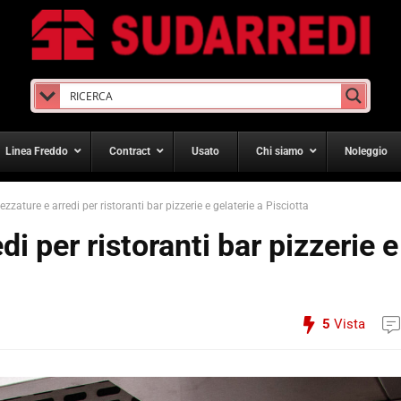
Linea Freddo
Contract
Usato
Chi siamo
Noleggio
ezzature e arredi per ristoranti bar pizzerie e gelaterie a Pisciotta
i per ristoranti bar pizzerie e
5
Vista