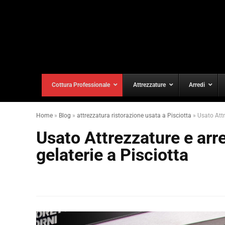
Cottura Professionale
Attrezzature
Arredi
Home
»
Blog
»
attrezzatura ristorazione usata a Pisciotta
»
Usato Attr
Usato Attrezzature e arred
gelaterie a Pisciotta