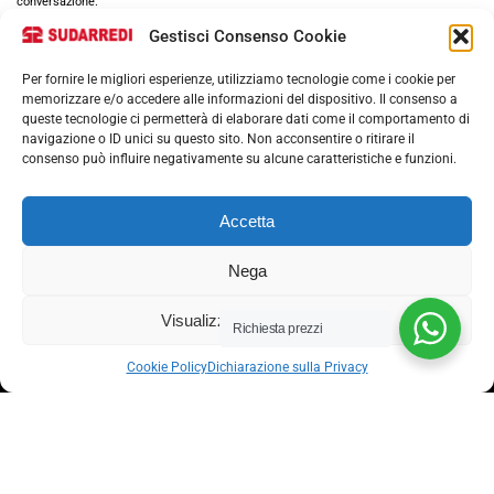
conversazione.
Gestisci Consenso Cookie
Per fornire le migliori esperienze, utilizziamo tecnologie come i cookie per
memorizzare e/o accedere alle informazioni del dispositivo. Il consenso a
queste tecnologie ci permetterà di elaborare dati come il comportamento di
navigazione o ID unici su questo sito. Non acconsentire o ritirare il
consenso può influire negativamente su alcune caratteristiche e funzioni.
Via nazionale 357, Nocera Superiore 84015​
Accetta
Phone: (+39) 081 93 1811
Email: info@sudarredi.com
Nega
SCUOLA
Visualizza le preferenze
Richiesta prezzi
UFFICIO
Cookie Policy
Dichiarazione sulla Privacy
METALLICO
CONTRACT