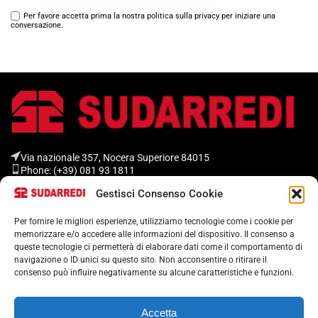
Per favore accetta prima la nostra politica sulla privacy per iniziare una
conversazione.
Via nazionale 357, Nocera Superiore 84015​
Phone: (+39) 081 93 1811
Email: info@sudarredi.com
Gestisci Consenso Cookie
Per fornire le migliori esperienze, utilizziamo tecnologie come i cookie per
SCUOLA
memorizzare e/o accedere alle informazioni del dispositivo. Il consenso a
UFFICIO
queste tecnologie ci permetterà di elaborare dati come il comportamento di
navigazione o ID unici su questo sito. Non acconsentire o ritirare il
METALLICO
consenso può influire negativamente su alcune caratteristiche e funzioni.
CONTRACT
Accetta