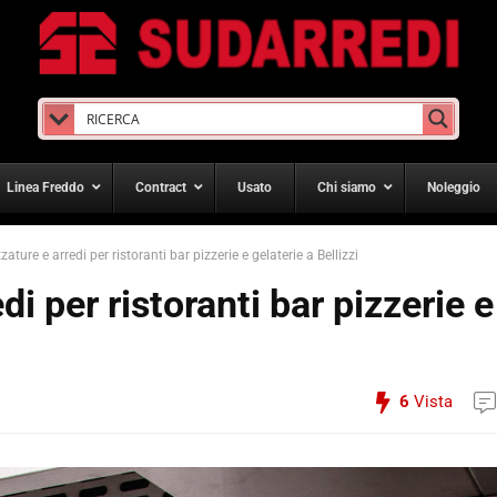
Linea Freddo
Contract
Usato
Chi siamo
Noleggio
ature e arredi per ristoranti bar pizzerie e gelaterie a Bellizzi
i per ristoranti bar pizzerie e
6
Vista