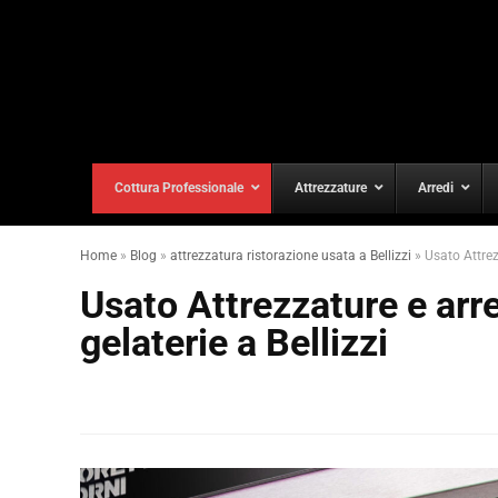
Cottura Professionale
Attrezzature
Arredi
Home
»
Blog
»
attrezzatura ristorazione usata a Bellizzi
»
Usato Attrezz
Usato Attrezzature e arred
gelaterie a Bellizzi