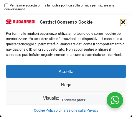
Per favore accetta prima la nostra politica sulla privacy per iniziare una
conversazione.
Gestisci Consenso Cookie
Per fornire le migliori esperienze, utilizziamo tecnologie come i cookie per
memorizzare e/o accedere alle informazioni del dispositivo. Il consenso a
queste tecnologie ci permetterà di elaborare dati come il comportamento di
navigazione o ID unici su questo sito. Non acconsentire o ritirare il
consenso può influire negativamente su alcune caratteristiche e funzioni.
Via nazionale 357, Nocera Superiore 84015​
Phone: (+39) 081 93 1811
Accetta
Email: info@sudarredi.com
Nega
SCUOLA
Visualizza le preferenze
UFFICIO
Richiesta prezzi
METALLICO
Cookie Policy
Dichiarazione sulla Privacy
CONTRACT