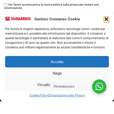
Per favore accetta prima la nostra politica sulla privacy per iniziare una
conversazione.
Gestisci Consenso Cookie
Per fornire le migliori esperienze, utilizziamo tecnologie come i cookie per
memorizzare e/o accedere alle informazioni del dispositivo. Il consenso a
queste tecnologie ci permetterà di elaborare dati come il comportamento di
navigazione o ID unici su questo sito. Non acconsentire o ritirare il
consenso può influire negativamente su alcune caratteristiche e funzioni.
Via nazionale 357, Nocera Superiore 84015​
Phone: (+39) 081 93 1811
Accetta
Email: info@sudarredi.com
Nega
SCUOLA
Visualizza le preferenze
UFFICIO
Richiesta prezzi
METALLICO
Cookie Policy
Dichiarazione sulla Privacy
CONTRACT