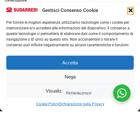
conversazione.
Gestisci Consenso Cookie
Per fornire le migliori esperienze, utilizziamo tecnologie come i cookie per
memorizzare e/o accedere alle informazioni del dispositivo. Il consenso a
queste tecnologie ci permetterà di elaborare dati come il comportamento di
navigazione o ID unici su questo sito. Non acconsentire o ritirare il
consenso può influire negativamente su alcune caratteristiche e funzioni.
Via nazionale 357, Nocera Superiore 84015​
Accetta
Phone: (+39) 081 93 1811
Email: info@sudarredi.com
Nega
SCUOLA
Visualizza le preferenze
Richiesta prezzi
UFFICIO
Cookie Policy
Dichiarazione sulla Privacy
METALLICO
CONTRACT