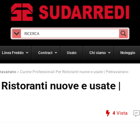
Linea Freddo
Contract
Usato
Chi siamo
Noleggio
travairano
»
Cucine Professionali Per Ristoranti nuove e usate | Pietravairano
Ristoranti nuove e usate |
4
Vista