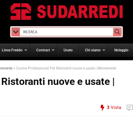
Linea Freddo
Contract
Usato
Chi siamo
Noleggio
nteverde
»
Cucine Professionali Per Ristoranti nuove e usate | Monteverde
Ristoranti nuove e usate |
3
Vista