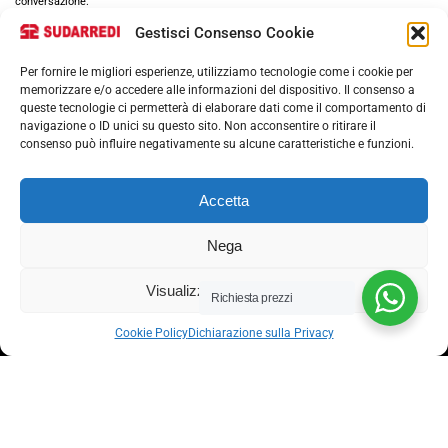
conversazione.
Gestisci Consenso Cookie
Per fornire le migliori esperienze, utilizziamo tecnologie come i cookie per
memorizzare e/o accedere alle informazioni del dispositivo. Il consenso a
queste tecnologie ci permetterà di elaborare dati come il comportamento di
navigazione o ID unici su questo sito. Non acconsentire o ritirare il
consenso può influire negativamente su alcune caratteristiche e funzioni.
Via nazionale 357, Nocera Superiore 84015​
Accetta
Phone: (+39) 081 93 1811
Email: info@sudarredi.com
Nega
SCUOLA
Visualizza le preferenze
Richiesta prezzi
UFFICIO
Cookie Policy
Dichiarazione sulla Privacy
METALLICO
CONTRACT