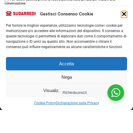
conversazione.
Gestisci Consenso Cookie
Per fornire le migliori esperienze, utilizziamo tecnologie come i cookie per
memorizzare e/o accedere alle informazioni del dispositivo. Il consenso a
queste tecnologie ci permetterà di elaborare dati come il comportamento di
navigazione o ID unici su questo sito. Non acconsentire o ritirare il
consenso può influire negativamente su alcune caratteristiche e funzioni.
Via nazionale 357, Nocera Superiore 84015​
Accetta
Phone: (+39) 081 93 1811
Email: info@sudarredi.com
Nega
SCUOLA
Visualizza le preferenze
Richiesta prezzi
UFFICIO
Cookie Policy
Dichiarazione sulla Privacy
METALLICO
CONTRACT