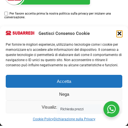
Per favore accetta prima la nostra politica sulla privacy per iniziare una
conversazione.
Gestisci Consenso Cookie
Per fornire le migliori esperienze, utilizziamo tecnologie come i cookie per
memorizzare e/o accedere alle informazioni del dispositivo. Il consenso a
queste tecnologie ci permetterà di elaborare dati come il comportamento di
navigazione o ID unici su questo sito. Non acconsentire o ritirare il
consenso può influire negativamente su alcune caratteristiche e funzioni.
Via nazionale 357, Nocera Superiore 84015​
Phone: (+39) 081 93 1811
Email: info@sudarredi.com
Accetta
Nega
SCUOLA
UFFICIO
Visualizza le preferenze
Richiesta prezzi
METALLICO
Cookie Policy
Dichiarazione sulla Privacy
CONTRACT