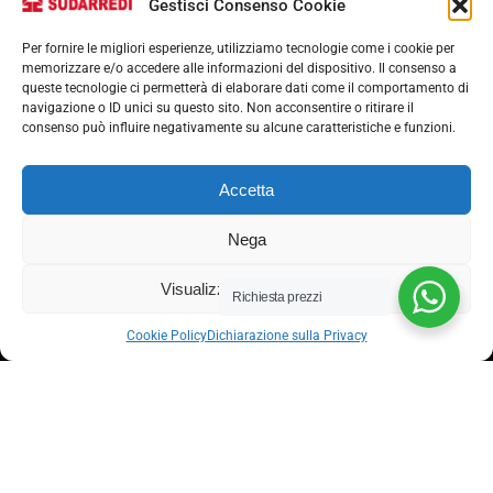
Gestisci Consenso Cookie
Per fornire le migliori esperienze, utilizziamo tecnologie come i cookie per
memorizzare e/o accedere alle informazioni del dispositivo. Il consenso a
queste tecnologie ci permetterà di elaborare dati come il comportamento di
navigazione o ID unici su questo sito. Non acconsentire o ritirare il
consenso può influire negativamente su alcune caratteristiche e funzioni.
Via nazionale 357, Nocera Superiore 84015​
Accetta
Phone: (+39) 081 93 1811
Email: info@sudarredi.com
Nega
Visualizza le preferenze
SCUOLA
Richiesta prezzi
UFFICIO
Cookie Policy
Dichiarazione sulla Privacy
METALLICO
CONTRACT
Termini e condizioni