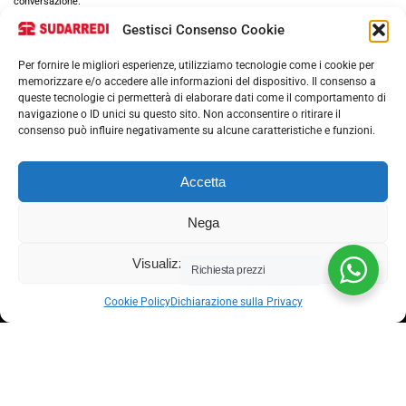
conversazione.
Gestisci Consenso Cookie
Per fornire le migliori esperienze, utilizziamo tecnologie come i cookie per
memorizzare e/o accedere alle informazioni del dispositivo. Il consenso a
queste tecnologie ci permetterà di elaborare dati come il comportamento di
navigazione o ID unici su questo sito. Non acconsentire o ritirare il
consenso può influire negativamente su alcune caratteristiche e funzioni.
Via nazionale 357, Nocera Superiore 84015​
Accetta
Phone: (+39) 081 93 1811
Email: info@sudarredi.com
Nega
SCUOLA
Visualizza le preferenze
Richiesta prezzi
UFFICIO
Cookie Policy
Dichiarazione sulla Privacy
METALLICO
CONTRACT