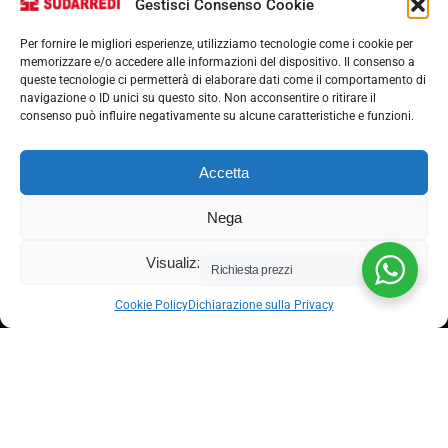
Gestisci Consenso Cookie
Per fornire le migliori esperienze, utilizziamo tecnologie come i cookie per
memorizzare e/o accedere alle informazioni del dispositivo. Il consenso a
queste tecnologie ci permetterà di elaborare dati come il comportamento di
navigazione o ID unici su questo sito. Non acconsentire o ritirare il
consenso può influire negativamente su alcune caratteristiche e funzioni.
Via nazionale 357, Nocera Superiore 84015​
Accetta
Phone: (+39) 081 93 1811
Email: info@sudarredi.com
Nega
Visualizza le preferenze
SCUOLA
Richiesta prezzi
UFFICIO
Cookie Policy
Dichiarazione sulla Privacy
METALLICO
CONTRACT
Termini e condizioni