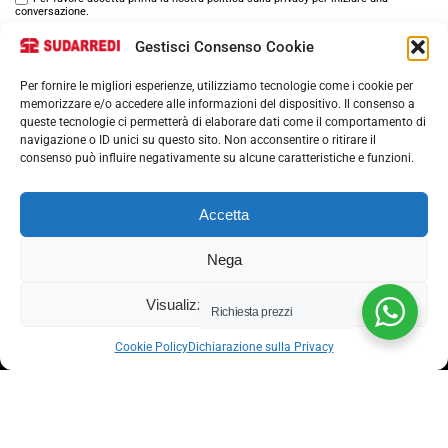
conversazione.
Gestisci Consenso Cookie
Per fornire le migliori esperienze, utilizziamo tecnologie come i cookie per
memorizzare e/o accedere alle informazioni del dispositivo. Il consenso a
queste tecnologie ci permetterà di elaborare dati come il comportamento di
navigazione o ID unici su questo sito. Non acconsentire o ritirare il
consenso può influire negativamente su alcune caratteristiche e funzioni.
Via nazionale 357, Nocera Superiore 84015​
Accetta
Phone: (+39) 081 93 1811
Email: info@sudarredi.com
Nega
SCUOLA
Visualizza le preferenze
Richiesta prezzi
UFFICIO
Cookie Policy
Dichiarazione sulla Privacy
METALLICO
CONTRACT