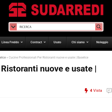
Linea Freddo
Contract
Usato
Chi siamo
Noleggio
elice
»
Cucine Professionali Per Ristoranti nuove e usate | Baselice
Ristoranti nuove e usate |
4
Vista