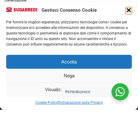
conversazione.
Gestisci Consenso Cookie
Per fornire le migliori esperienze, utilizziamo tecnologie come i cookie per
memorizzare e/o accedere alle informazioni del dispositivo. Il consenso a
queste tecnologie ci permetterà di elaborare dati come il comportamento di
navigazione o ID unici su questo sito. Non acconsentire o ritirare il
consenso può influire negativamente su alcune caratteristiche e funzioni.
Via nazionale 357, Nocera Superiore 84015​
Accetta
Phone: (+39) 081 93 1811
Email: info@sudarredi.com
Nega
SCUOLA
Visualizza le preferenze
Richiesta prezzi
UFFICIO
Cookie Policy
Dichiarazione sulla Privacy
METALLICO
CONTRACT