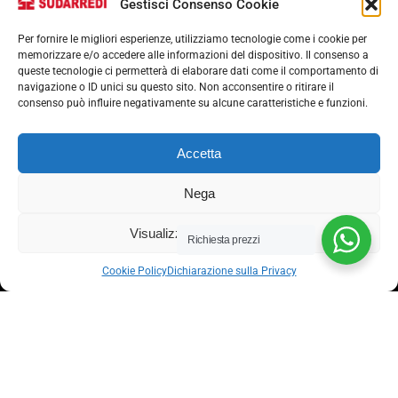
Gestisci Consenso Cookie
Per fornire le migliori esperienze, utilizziamo tecnologie come i cookie per
memorizzare e/o accedere alle informazioni del dispositivo. Il consenso a
queste tecnologie ci permetterà di elaborare dati come il comportamento di
navigazione o ID unici su questo sito. Non acconsentire o ritirare il
consenso può influire negativamente su alcune caratteristiche e funzioni.
Via nazionale 357, Nocera Superiore 84015​
Accetta
Phone: (+39) 081 93 1811
Email: info@sudarredi.com
Nega
Visualizza le preferenze
SCUOLA
Richiesta prezzi
UFFICIO
Cookie Policy
Dichiarazione sulla Privacy
METALLICO
CONTRACT
Termini e condizioni