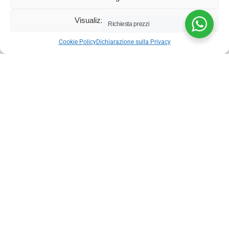
Visualizza le preferenze
Richiesta prezzi
Cookie Policy
Dichiarazione sulla Privacy
Via nazionale 357, Nocera Superiore 84015​
Phone: (+39) 081 93 1811
Email: info@sudarredi.com
SCUOLA
UFFICIO
METALLICO
CONTRACT