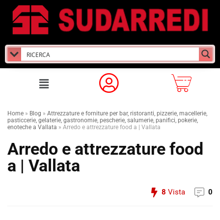
Home
»
Blog
»
Attrezzature e forniture per bar, ristoranti, pizzerie, macellerie,
pasticcerie, gelaterie, gastronomie, pescherie, salumerie, panifici, pokerie,
enoteche a Vallata
»
Arredo e attrezzature food a | Vallata
Arredo e attrezzature food
a | Vallata
8
Vista
0