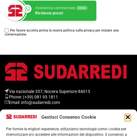
Assistenza commerciale
Online
Richiesta prezzi
Per favore accetta prima la nostra politica sulla privacy per iniziare una
conversazione.
Via nazionale 357, Nocera Superiore 84015​
Phone: (+39) 081 93 1811
Email: info@sudarredi.com
Gestisci Consenso Cookie
SCUOLA
UFFICIO
Per fornire le migliori esperienze, utilizziamo tecnologie come i cookie per
memorizzare e/o accedere alle informazioni del dispositivo. Il consenso a