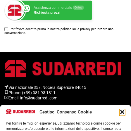
Assistenza commerciale
Online
Richiesta prezzi
Per favore accetta prima la nostra politica sulla privacy per iniziare una
conversazione.
Via nazionale 357, Nocera Superiore 84015​
Phone: (+39) 081 93 1811
Email: info@sudarredi.com
Gestisci Consenso Cookie
SCUOLA
UFFICIO
Per fornire le migliori esperienze, utilizziamo tecnologie come i cookie per
memorizzare e/o accedere alle informazioni del dispositivo. Il consenso a