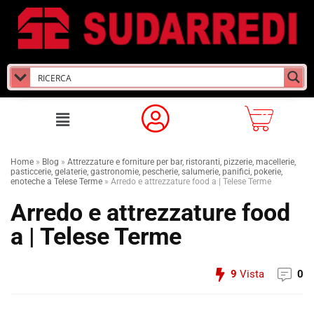
Home
»
Blog
»
Attrezzature e forniture per bar, ristoranti, pizzerie, macellerie,
pasticcerie, gelaterie, gastronomie, pescherie, salumerie, panifici, pokerie,
enoteche a Telese Terme
»
Arredo e attrezzature food a | Telese Terme
Arredo e attrezzature food
a | Telese Terme
9
Vista
0