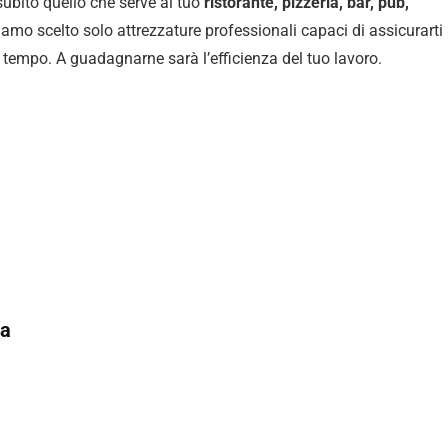
 subito quello che serve al tuo
ristorante, pizzeria, bar, pub,
iamo scelto solo attrezzature professionali capaci di assicurarti 
l tempo. A guadagnarne sarà l’efficienza del tuo lavoro.
na