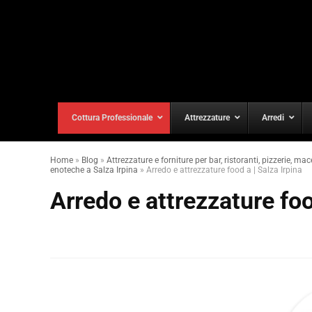
Cottura Professionale
Attrezzature
Arredi
Home
»
Blog
»
Attrezzature e forniture per bar, ristoranti, pizzerie, mac
enoteche a Salza Irpina
»
Arredo e attrezzature food a | Salza Irpina
Arredo e attrezzature foo