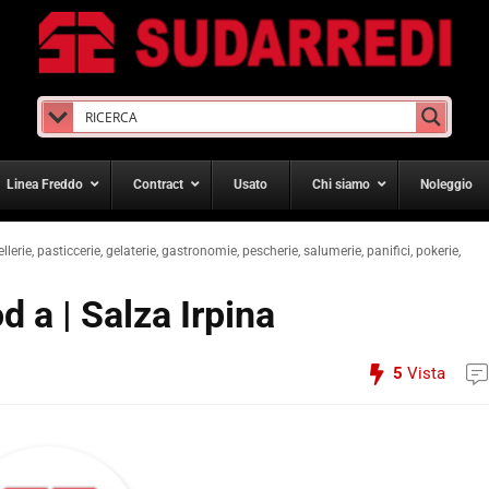
Linea Freddo
Contract
Usato
Chi siamo
Noleggio
ellerie, pasticcerie, gelaterie, gastronomie, pescherie, salumerie, panifici, pokerie,
d a | Salza Irpina
5
Vista