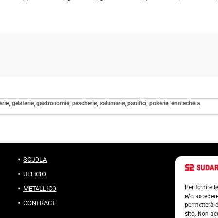
ccerie, gelaterie, gastronomie, pescherie, salumerie, panifici, pokerie, enoteche a
SCUOLA
UFFICIO
Per fornire 
METALLICO
e/o accedere
CONTRACT
permetterà d
sito. Non ac