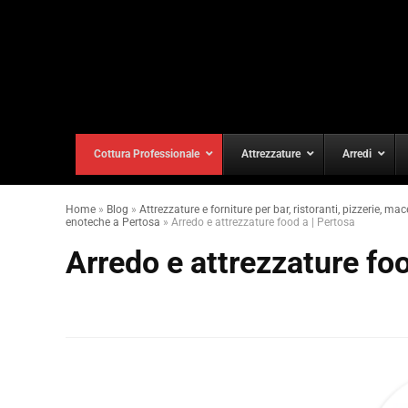
Cottura Professionale
Attrezzature
Arredi
Home
»
Blog
»
Attrezzature e forniture per bar, ristoranti, pizzerie, mac
enoteche a Pertosa
»
Arredo e attrezzature food a | Pertosa
Arredo e attrezzature foo