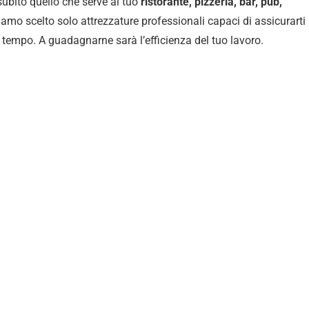
 subito quello che serve al tuo
ristorante, pizzeria, bar, pub,
iamo scelto solo attrezzature professionali capaci di assicurarti 
l tempo. A guadagnarne sarà l’efficienza del tuo lavoro.