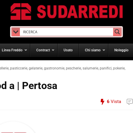
Linea Freddo
Contract
Usato
Chi siamo
Noleggio
ellerie, pasticcerie, gelaterie, gastronomie, pescherie, salumerie, panifici, pokerie,
d a | Pertosa
6
Vista