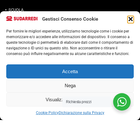
SCUOLA
Gestisci Consenso Cookie
UFFICIO
METALLICO
Per fornire le migliori esperienze, utilizziamo tecnologie come i cookie per
memorizzare e/o accedere alle informazioni del dispositivo. Il consenso a
CONTRACT
queste tecnologie ci permetterà di elaborare dati come il comportamento di
navigazione o ID unici su questo sito. Non acconsentire o ritirare il
consenso può influire negativamente su alcune caratteristiche e funzioni.
Termini e condizioni
Accetta
Cookie Policy (UE)
Nega
POLITICA ANTICORRUZIONE 37001
Visualizza le preferenze
Richiesta prezzi
Cookie Policy
Dichiarazione sulla Privacy