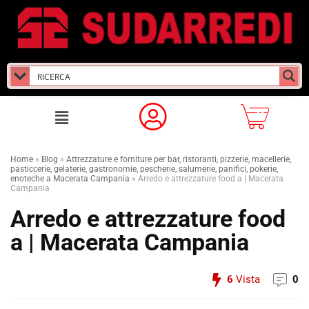
Home
»
Blog
»
Attrezzature e forniture per bar, ristoranti, pizzerie, macellerie,
pasticcerie, gelaterie, gastronomie, pescherie, salumerie, panifici, pokerie,
enoteche a Macerata Campania
»
Arredo e attrezzature food a | Macerata
Campania
Arredo e attrezzature food
a | Macerata Campania
6
Vista
0