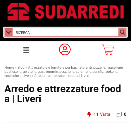
Home
»
Blog
»
Attrezzature e forniture per bar, ristoranti, pizzerie, macellerie,
pasticcerie, gelaterie, gastronomie, pescherie, salumerie, panifici, pokerie,
enoteche a Liveri
»
Arredo e attrezzature food a | Liveri
Arredo e attrezzature food
a | Liveri
11
Vista
0