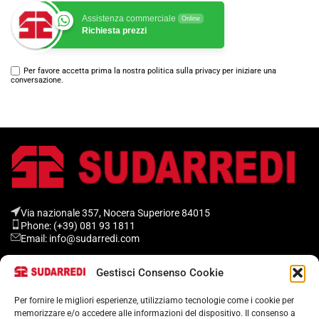
Assistenza commerciale
Online
Richiesta prezzi
Per favore accetta prima la nostra politica sulla privacy per iniziare una
conversazione.
Via nazionale 357, Nocera Superiore 84015​
Phone: (+39) 081 93 1811
Email: info@sudarredi.com
Gestisci Consenso Cookie
SCUOLA
UFFICIO
Per fornire le migliori esperienze, utilizziamo tecnologie come i cookie per
memorizzare e/o accedere alle informazioni del dispositivo. Il consenso a