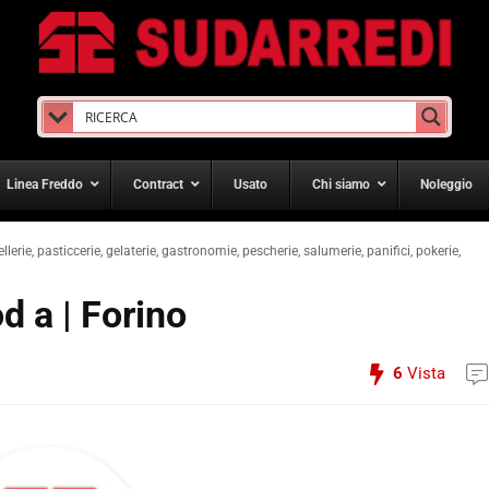
Linea Freddo
Contract
Usato
Chi siamo
Noleggio
ellerie, pasticcerie, gelaterie, gastronomie, pescherie, salumerie, panifici, pokerie,
d a | Forino
6
Vista