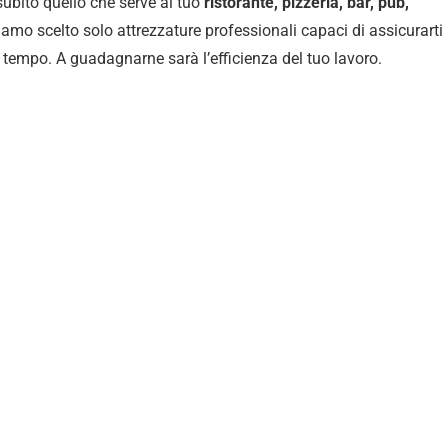
 subito quello che serve al tuo
ristorante, pizzeria, bar, pub,
iamo scelto solo attrezzature professionali capaci di assicurarti 
l tempo. A guadagnarne sarà l’efficienza del tuo lavoro.