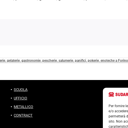
ccerie, gelaterie, gastronomie, pescherie, salumerie, panifici, pokerie, enoteche a Forino
SCUOLA
UFFICIO
Per fornire 
METALLICO
e/o accedere
CONTRACT
permetterà d
sito. Non ac
caratteristic