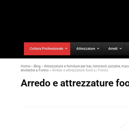
Cottura Professionale
Attrezzature
Arredi
Home
»
Blog
»
Attrezzature e forniture per bar, ristoranti, pizzerie, mac
enoteche a Forino
»
Arredo e attrezzature food a | Forino
Arredo e attrezzature foo