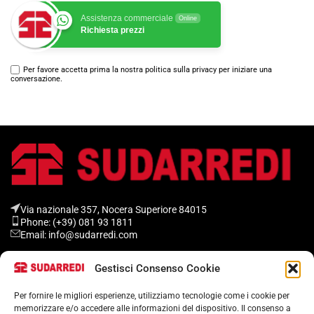
Assistenza commerciale
Online
Richiesta prezzi
Per favore accetta prima la nostra politica sulla privacy per iniziare una
conversazione.
Via nazionale 357, Nocera Superiore 84015​
Phone: (+39) 081 93 1811
Email: info@sudarredi.com
Gestisci Consenso Cookie
SCUOLA
UFFICIO
Per fornire le migliori esperienze, utilizziamo tecnologie come i cookie per
memorizzare e/o accedere alle informazioni del dispositivo. Il consenso a