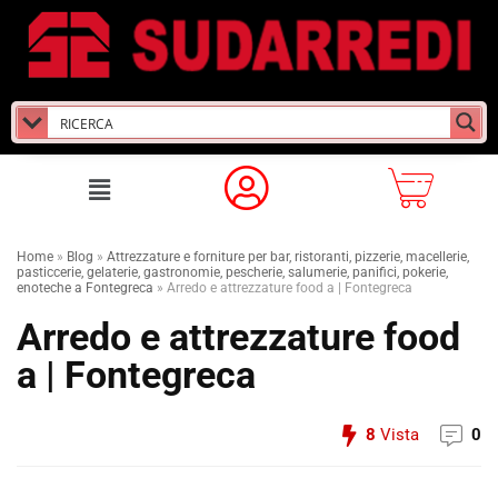
Home
»
Blog
»
Attrezzature e forniture per bar, ristoranti, pizzerie, macellerie,
pasticcerie, gelaterie, gastronomie, pescherie, salumerie, panifici, pokerie,
enoteche a Fontegreca
»
Arredo e attrezzature food a | Fontegreca
Arredo e attrezzature food
a | Fontegreca
8
Vista
0