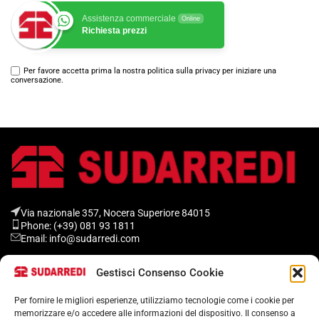
Assistenza commerciale
Online
Richiesta prezzi
Per favore accetta prima la nostra politica sulla privacy per iniziare una
conversazione.
Via nazionale 357, Nocera Superiore 84015​
Phone: (+39) 081 93 1811
Email: info@sudarredi.com
Gestisci Consenso Cookie
SCUOLA
UFFICIO
Per fornire le migliori esperienze, utilizziamo tecnologie come i cookie per
memorizzare e/o accedere alle informazioni del dispositivo. Il consenso a