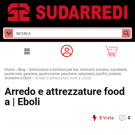
Home
»
Blog
»
Attrezzature e forniture per bar, ristoranti, pizzerie, macellerie,
pasticcerie, gelaterie, gastronomie, pescherie, salumerie, panifici, pokerie,
enoteche a Eboli
»
Arredo e attrezzature food a | Eboli
Arredo e attrezzature food
a | Eboli
3
Vista
0