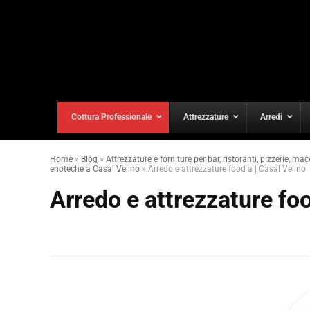
Cottura Professionale
Attrezzature
Arredi
Home
»
Blog
»
Attrezzature e forniture per bar, ristoranti, pizzerie, mac
enoteche a Casal Velino
»
Arredo e attrezzature food a | Casal Velino
Arredo e attrezzature foo