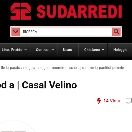
Linea Freddo
Contract
Usato
Chi siamo
Noleggio
ellerie, pasticcerie, gelaterie, gastronomie, pescherie, salumerie, panifici, pokerie,
d a | Casal Velino
14
Vista