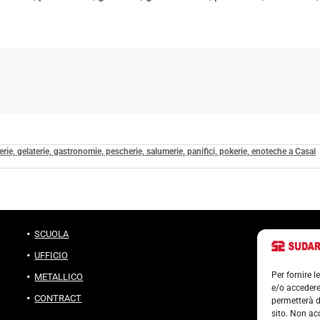
ccerie, gelaterie, gastronomie, pescherie, salumerie, panifici, pokerie, enoteche a Casal
SCUOLA
UFFICIO
Per fornire 
METALLICO
e/o accedere
CONTRACT
permetterà d
sito. Non ac