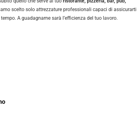
 subito quello che serve al tuo
ristorante, pizzeria, bar, pub,
iamo scelto solo attrezzature professionali capaci di assicurarti 
l tempo. A guadagnarne sarà l’efficienza del tuo lavoro.
no