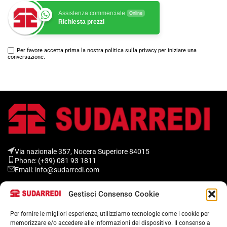
Assistenza commerciale
Online
Richiesta prezzi
Per favore accetta prima la nostra politica sulla privacy per iniziare una
conversazione.
Via nazionale 357, Nocera Superiore 84015​
Phone: (+39) 081 93 1811
Email: info@sudarredi.com
Gestisci Consenso Cookie
SCUOLA
UFFICIO
Per fornire le migliori esperienze, utilizziamo tecnologie come i cookie per
memorizzare e/o accedere alle informazioni del dispositivo. Il consenso a