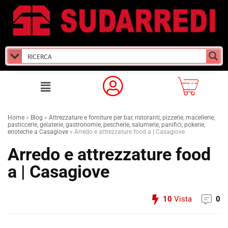
Home
»
Blog
»
Attrezzature e forniture per bar, ristoranti, pizzerie, macellerie,
pasticcerie, gelaterie, gastronomie, pescherie, salumerie, panifici, pokerie,
enoteche a Casagiove
»
Arredo e attrezzature food a | Casagiove
Arredo e attrezzature food
a | Casagiove
10
Vista
0