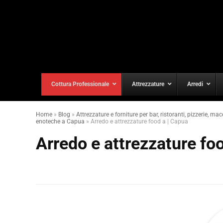
Cottura Professionale
Attrezzature
Arredi
Home
»
Blog
»
Attrezzature e forniture per bar, ristoranti, pizzerie, mac
enoteche a Capua
»
Arredo e attrezzature food a | Capua
Arredo e attrezzature fo