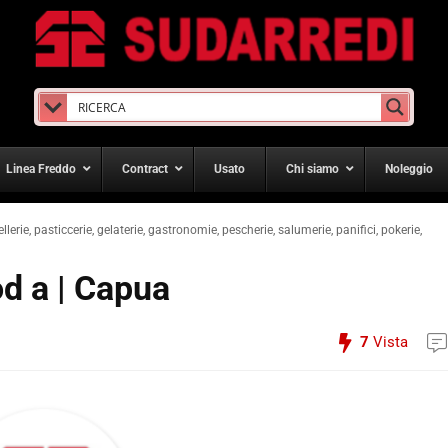
Linea Freddo
Contract
Usato
Chi siamo
Noleggio
ellerie, pasticcerie, gelaterie, gastronomie, pescherie, salumerie, panifici, pokerie,
od a | Capua
7
Vista