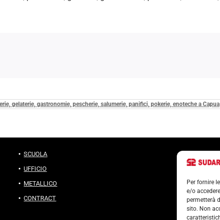
ccerie, gelaterie, gastronomie, pescherie, salumerie, panifici, pokerie, enoteche a Capua
SCUOLA
UFFICIO
Per fornire 
METALLICO
e/o accedere
CONTRACT
permetterà d
sito. Non ac
caratteristic