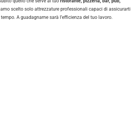
 subito quello che serve al tuo
ristorante, pizzeria, bar, pub,
iamo scelto solo attrezzature professionali capaci di assicurarti 
l tempo. A guadagnarne sarà l’efficienza del tuo lavoro.