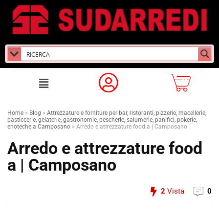
Home
»
Blog
»
Attrezzature e forniture per bar, ristoranti, pizzerie, macellerie,
pasticcerie, gelaterie, gastronomie, pescherie, salumerie, panifici, pokerie,
enoteche a Camposano
»
Arredo e attrezzature food a | Camposano
Arredo e attrezzature food
a | Camposano
2
Vista
0