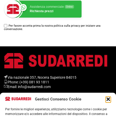
Assistenza commerciale
Online
Richiesta prezzi
Per favore accetta prima la nostra politica sulla privacy per iniziare una
conversazione.
Via nazionale 357, Nocera Superiore 84015​
Phone: (+39) 081 93 1811
Email: info@sudarredi.com
Gestisci Consenso Cookie
SCUOLA
UFFICIO
Per fornire le migliori esperienze, utilizziamo tecnologie come i cookie per
memorizzare e/o accedere alle informazioni del dispositivo. Il consenso a