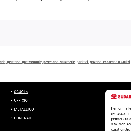
cerie, gelaterie, gastronomie, pescherie, salumerie, panifici, pokerie, enoteche a Calitri
SCUOLA
UFFICIO
Per fornire 
METALLICO
e/o accedere
CONTRACT
permetterà d
sito. Non ac
caratteristic