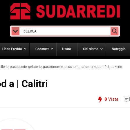
Linea Freddo
Contract
Usato
Chi siamo
Noleggio
ellerie, pasticcerie, gelaterie, gastronomie, pescherie, salumerie, panifici, pokerie,
 a | Calitri
8
Vista