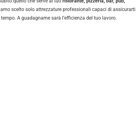
 subito quello che serve al tuo
ristorante, pizzeria, bar, pub,
iamo scelto solo attrezzature professionali capaci di assicurarti 
l tempo. A guadagnarne sarà l’efficienza del tuo lavoro.