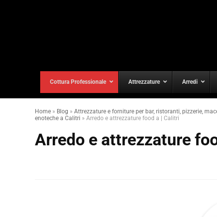
Cottura Professionale
Attrezzature
Arredi
Home
»
Blog
»
Attrezzature e forniture per bar, ristoranti, pizzerie, mac
enoteche a Calitri
»
Arredo e attrezzature food a | Calitri
Arredo e attrezzature food