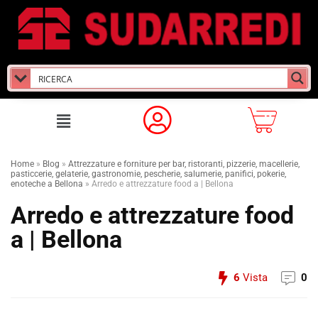
Home
»
Blog
»
Attrezzature e forniture per bar, ristoranti, pizzerie, macellerie,
pasticcerie, gelaterie, gastronomie, pescherie, salumerie, panifici, pokerie,
enoteche a Bellona
»
Arredo e attrezzature food a | Bellona
Arredo e attrezzature food
a | Bellona
6
Vista
0