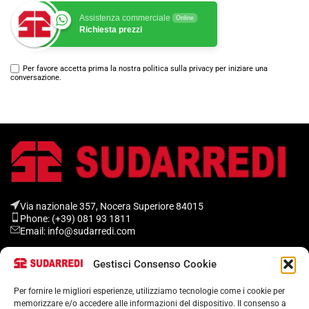
Assistenza commerciale
Online
Richiesta prezzi
Per favore accetta prima la nostra politica sulla privacy per iniziare una
conversazione.
Via nazionale 357, Nocera Superiore 84015​
Phone: (+39) 081 93 1811
Email: info@sudarredi.com
Gestisci Consenso Cookie
SCUOLA
UFFICIO
Per fornire le migliori esperienze, utilizziamo tecnologie come i cookie per
memorizzare e/o accedere alle informazioni del dispositivo. Il consenso a