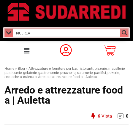
Home
»
Blog
»
Attrezzature e forniture per bar, ristoranti, pizzerie, macellerie,
pasticcerie, gelaterie, gastronomie, pescherie, salumerie, panifici, pokerie,
enoteche a Auletta
»
Arredo e attrezzature food a | Auletta
Arredo e attrezzature food
a | Auletta
6
Vista
0