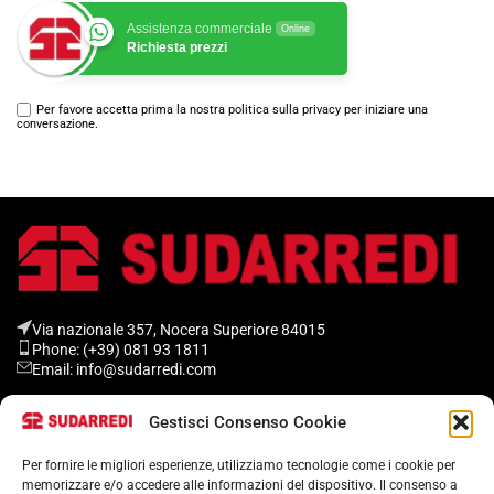
Assistenza commerciale
Online
Richiesta prezzi
Per favore accetta prima la nostra politica sulla privacy per iniziare una
conversazione.
Via nazionale 357, Nocera Superiore 84015​
Phone: (+39) 081 93 1811
Email: info@sudarredi.com
Gestisci Consenso Cookie
SCUOLA
UFFICIO
Per fornire le migliori esperienze, utilizziamo tecnologie come i cookie per
memorizzare e/o accedere alle informazioni del dispositivo. Il consenso a