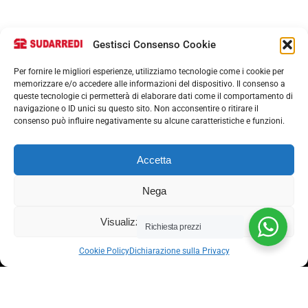
Gestisci Consenso Cookie
Per fornire le migliori esperienze, utilizziamo tecnologie come i cookie per
memorizzare e/o accedere alle informazioni del dispositivo. Il consenso a
queste tecnologie ci permetterà di elaborare dati come il comportamento di
navigazione o ID unici su questo sito. Non acconsentire o ritirare il
consenso può influire negativamente su alcune caratteristiche e funzioni.
Accetta
Via nazionale 357, Nocera Superiore 84015​
Phone: (+39) 081 93 1811
Email: info@sudarredi.com
Nega
Visualizza le preferenze
SCUOLA
Richiesta prezzi
UFFICIO
Cookie Policy
Dichiarazione sulla Privacy
METALLICO
CONTRACT