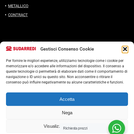
METALLICO
CONTRACT
Termini e condizioni
Gestisci Consenso Cookie
Cookie Policy (UE)
POLITICA ANTICORRUZIONE 37001
Per fornire le migliori esperienze, utilizziamo tecnologie come i cookie per
memorizzare e/o accedere alle informazioni del dispositivo. Il consenso a
queste tecnologie ci permetterà di elaborare dati come il comportamento di
navigazione o ID unici su questo sito. Non acconsentire o ritirare il
consenso può influire negativamente su alcune caratteristiche e funzioni.
Accetta
Nega
2023 Suderredi s.r.l All rights reserved.
Visualizza le preferenze
Richiesta prezzi