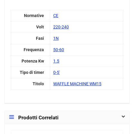
Normative
CE
Volt
220-240
Fasi
1N
Frequenza
50-60
Potenza Kw
1.5
Tipo di timer
0-5'
Titolo
WAFFLE MACHINE WM15
Prodotti Correlati