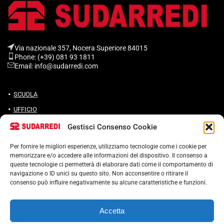
Via nazionale 357, Nocera Superiore 84015​
Phone: (+39) 081 93 1811
Email: info@sudarredi.com
SCUOLA
UFFICIO
METALLICO
Gestisci Consenso Cookie
CONTRACT
Per fornire le migliori esperienze, utilizziamo tecnologie come i cookie per
memorizzare e/o accedere alle informazioni del dispositivo. Il consenso a
queste tecnologie ci permetterà di elaborare dati come il comportamento di
navigazione o ID unici su questo sito. Non acconsentire o ritirare il
consenso può influire negativamente su alcune caratteristiche e funzioni.
Termini e condizioni
Cookie Policy (UE)
Accetta
POLITICA ANTICORRUZIONE 37001