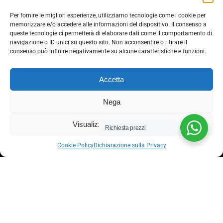
SCUOLA
Per fornire le migliori esperienze, utilizziamo tecnologie come i cookie per
UFFICIO
memorizzare e/o accedere alle informazioni del dispositivo. Il consenso a
METALLICO
queste tecnologie ci permetterà di elaborare dati come il comportamento di
navigazione o ID unici su questo sito. Non acconsentire o ritirare il
CONTRACT
consenso può influire negativamente su alcune caratteristiche e funzioni.
Accetta
Termini e condizioni
Nega
Cookie Policy (UE)
Visualizza le preferenze
POLITICA ANTICORRUZIONE 37001
Richiesta prezzi
Cookie Policy
Dichiarazione sulla Privacy
2023 Suderredi s.r.l All rights reserved.