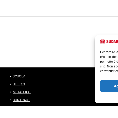
Per fornire 
e/o accedere
permetterà d
sito. Non ac
caratteristic
SCUOLA
UFFICIO
Ac
METALLICO
CONTRACT