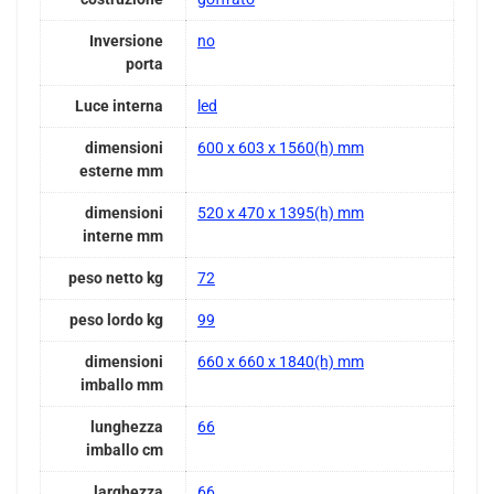
Inversione
no
porta
Luce interna
led
dimensioni
600 x 603 x 1560(h) mm
esterne mm
dimensioni
520 x 470 x 1395(h) mm
interne mm
peso netto kg
72
peso lordo kg
99
dimensioni
660 x 660 x 1840(h) mm
imballo mm
lunghezza
66
imballo cm
larghezza
66