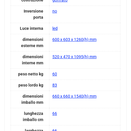
costruzione
goffrato
Inversione
no
porta
Luce interna
led
dimensioni
600 x 603 x 1260(h) mm
esterne mm
dimensioni
520 x 470 x 1095(h) mm
interne mm
peso netto kg
60
peso lordo kg
83
dimensioni
660 x 660 x 1540(h) mm
imballo mm
lunghezza
66
imballo cm
larghezza
66